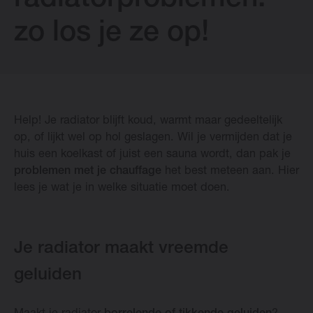
radiatorproblemen:
zo los je ze op!
Downloads
Blog
Verkooppunten
Help! Je radiator blijft koud, warmt maar gedeeltelijk
op, of lijkt wel op hol geslagen. Wil je vermijden dat je
huis een koelkast of juist een sauna wordt, dan pak je
Contact
problemen met je chauffage
het best meteen aan. Hier
lees je wat je in welke situatie moet doen.
Change language
Je radiator maakt vreemde
geluiden
Nederlands