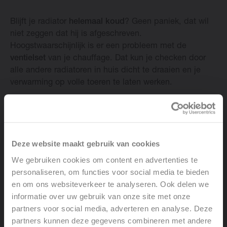
Blijft je radiator
helemaal koud
? Geen paniek, dat wil
niet zeggen dat hij is afgeschreven.
Hoogstwaarschijnlijk is er een probleem met de
ventielset
van je chauffage. Dat kun je checken door
alle andere radiatoren in huis dicht te draaien en je
verwarming op volle toeren te laten werken.
Werkt het kapotte exemplaar nu plots wel? Dan ligt het
probleem niet aan de ventielset en schakel je het best
een
professionele installateur
in.
Deze website maakt gebruik van cookies
Als de radiator koud blijft, dan is de kans groot dat
We gebruiken cookies om content en advertenties te
spindel van de
ventielset vuil
is. Dat probleem kun je
personaliseren, om functies voor social media te bieden
zelf in enkele stappen oplossen:
en om ons websiteverkeer te analyseren. Ook delen we
informatie over uw gebruik van onze site met onze
● Verwijder de
thermostaatkop
van je radiator.
partners voor social media, adverteren en analyse. Deze
partners kunnen deze gegevens combineren met andere