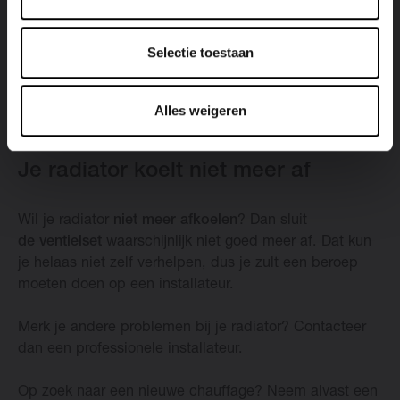
waarschijnlijk gewoon de ingestelde temperatuur
bereikt. Om zeker te zijn, zet je je
thermostaat wat
hoger
. Als de radiator vervolgens warmer wordt, is er
Selectie toestaan
niets aan de hand. In het andere geval, schakel je het
best een professional in.
Alles weigeren
Je radiator koelt niet meer af
Wil je radiator
niet meer afkoelen
? Dan sluit
de ventielset
waarschijnlijk niet goed meer af. Dat kun
je helaas niet zelf verhelpen, dus je zult een beroep
moeten doen op een installateur.
Merk je andere problemen bij je radiator? Contacteer
dan een professionele installateur.
Op zoek naar een nieuwe chauffage? Neem alvast een