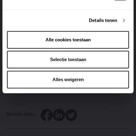
uitstekend voor
lagetemperatuurverwarming
. Je hoeft je
dus niet te beperken wanneer je een keuze maakt uit
onze uitgebreide collectie. Wist je trouwens dat je onze
Details tonen
toestellen ook kunt aansluiten op een
warmtepomp
of
een
LTV-ketel
? Ook een combinatie van beide
Alle cookies toestaan
systemen is mogelijk!
Onze specialisten beantwoorden graag al je vragen
Selectie toestaan
over lagetemperatuurverwarming. Aarzel niet om ons
vrijblijvend te
contacteren
.
Alles weigeren
Facebook
LinkedIn
Twitter
Bericht delen