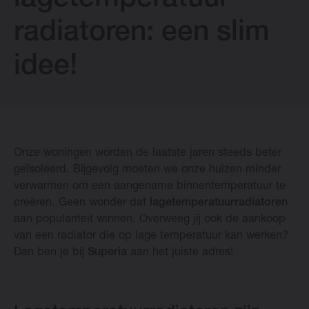
lagetemperatuur-
radiatoren: een slim
Downloads
idee!
Blog
Verkooppunten
Onze woningen worden de laatste jaren steeds beter
Contact
geïsoleerd. Bijgevolg moeten we onze huizen minder
verwarmen om een aangename binnentemperatuur te
creëren. Geen wonder dat
lagetemperatuurradiatoren
aan populariteit winnen. Overweeg jij ook de aankoop
van een radiator die op lage temperatuur kan werken?
Change language
Dan ben je bij
Superia
aan het juiste adres!
Nederlands