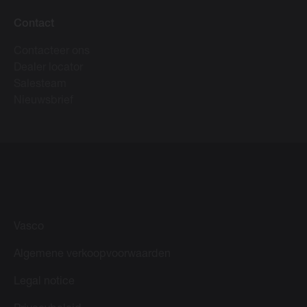
Contact
Contacteer ons
Dealer locator
Salesteam
Nieuwsbrief
Vasco
Algemene verkoopvoorwaarden
Legal notice