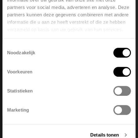
partners voor social media, adverteren en analyse. Deze
partners kunnen deze gegevens combineren met andere
informatie die u aan ze heeft verstrekt of die ze hebben
verzameld op basis van uw gebruik van hun services.
Toestemmingsselectie
Noodzakelijk
Welcome, please select your
Collection
language
Voorkeuren
Casual
Statistieken
België
Belgique
Afficher la collection
Marketing
Details tonen