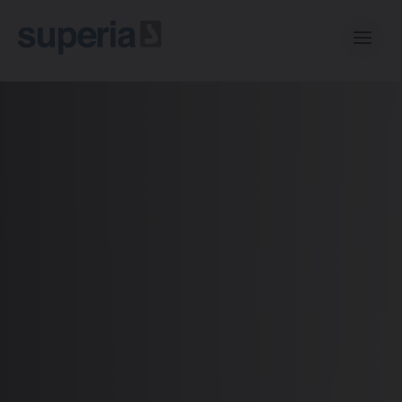
Casual collection
Central collection
Mini collection
Radiateurs Design Vasco
A propos de Superia