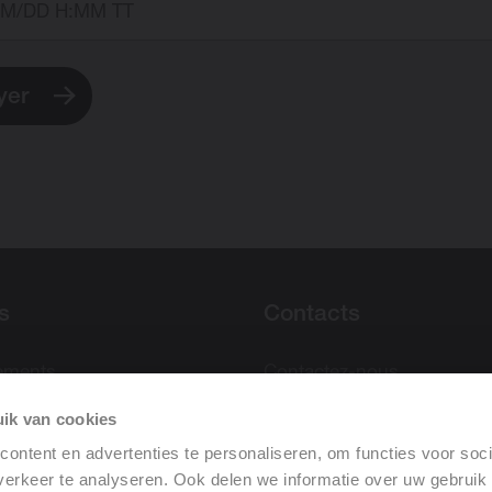
yer
s
Contacts
ements
Contactez-nous
s générales de ventes
Points de vente
ik van cookies
on of Performance (DOP)
Equipe commerciale
ontent en advertenties te personaliseren, om functies voor soci
Newsletter
erkeer te analyseren. Ook delen we informatie over uw gebruik