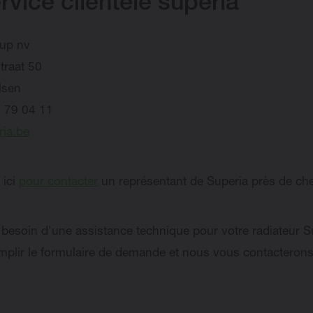
rvice clientèle superia
up nv
traat 50
lsen
9 79 04 11
ria.be
 ici
pour contacter
un représentant de Superia près de ch
besoin d'une assistance technique pour votre radiateur S
emplir le formulaire de demande et nous vous contacterons