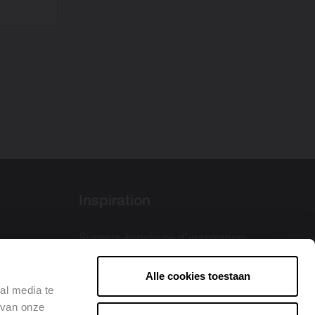
Inspiration
Superia-brochure d'inspiration
Couleurs Superia
Alle cookies toestaan
al media te
 van onze