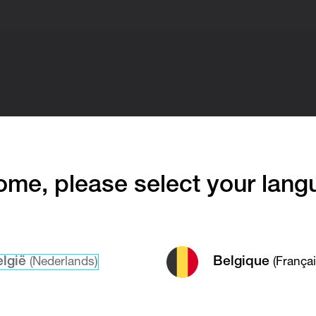
me, please select your lang
lgië
Belgique
(Nederlands)
(Françai
ciété