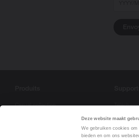
Envo
Produits
Support
Casual collection
Télécharg
Centric collection
Condition
Deze website maakt gebru
Mini collection
Declarati
We gebruiken cookies om c
Accessoires
Software
bieden en om ons websitev