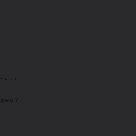
ez vous.
uperia ?
.