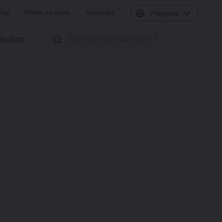
log
Points de vente
Contactez
Français
lection