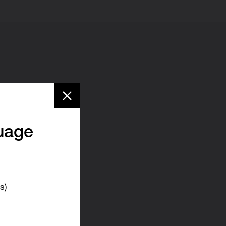
uage
s)