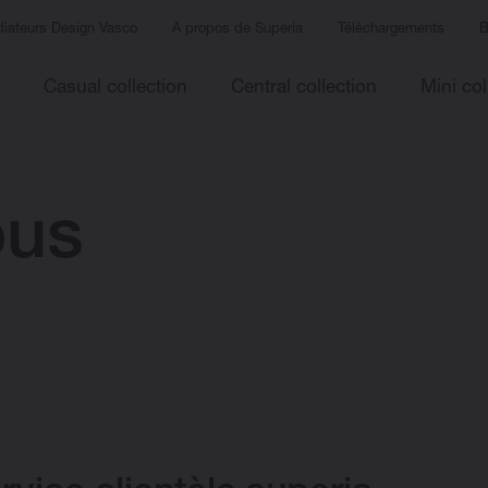
iateurs Design Vasco
A propos de Superia
Téléchargements
B
Casual collection
Central collection
Mini col
ous