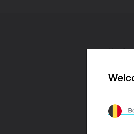
Vous êtes
Welco
Nom
Be
Nom de so