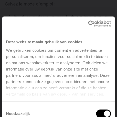
Suivez le mode d’emploi :
Avant toute chose, coupez l’
interrupteur principal
du chauffage central qui se trouve dans la boîte
de commutation.
Enlevez le bouchon du clapet anti-retour du
Deze website maakt gebruik van cookies
radiateur et fermez la
vanne
avec la clé Allen.
Fermez ensuite le
robinet
du radiateur.
We gebruiken cookies om content en advertenties te
Ouvrez la
purge d’air
au-dessus du radiateur avec
personaliseren, om functies voor social media te bieden
un tournevis.
en om ons websiteverkeer te analyseren. Ook delen we
Mettez un seau sous le radiateur et détachez la
informatie over uw gebruik van onze site met onze
jonction du radiateur.
L’eau
commence à couler et
partners voor social media, adverteren en analyse. Deze
attendez que le radiateur se soit entièrement vidé.
partners kunnen deze gegevens combineren met andere
Vous pouvez maintenant démonter le radiateur :
informatie die u aan ze heeft verstrekt of die ze hebben
enlevez-le délicatement des supports de fixation.
verzameld op basis van uw gebruik van hun services.
Placez le radiateur
à la verticale sur des serviettes
ou des draps afin de protéger la peinture. Faites
Toestemmingsselectie
attention, parfois, de l’eau brun rougeâtre peut
Noodzakelijk