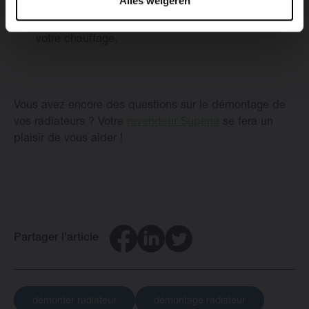
Alles weigeren
Enfin, vous devez
purger
les radiateurs.
Le tour est joué ! Vous pouvez maintenant rallumer
votre chauffage.
Vous avez encore des questions sur le démontage de
vos radiateurs ? Votre
revendeur Superia
se fera un
plaisir de vous aider !
Facebook
LinkedIn
Twitter
Partager l'article
démonter radiateur
démontage radiateur