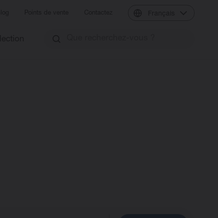
log
Points de vente
Contactez
Français
lection