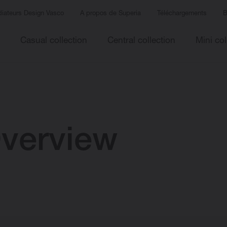
iateurs Design Vasco
A propos de Superia
Téléchargements
B
Casual collection
Central collection
Mini col
verview