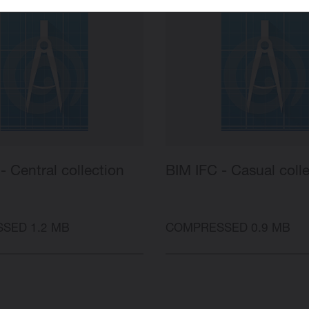
- Central collection
BIM IFC - Casual coll
SED 1.2 MB
COMPRESSED 0.9 MB