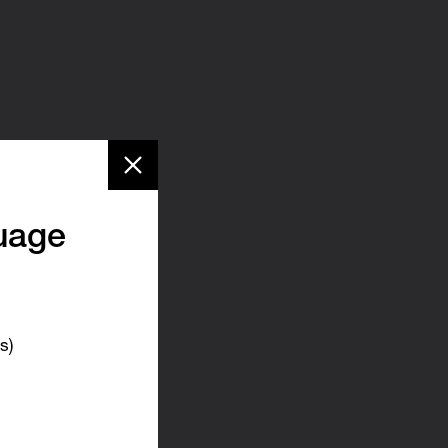
uage
s)