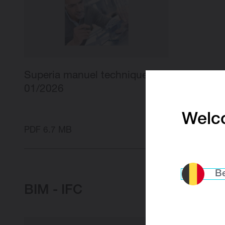
Superia manuel technique
01/2026
Welco
PDF 6.7 MB
Be
BIM - IFC